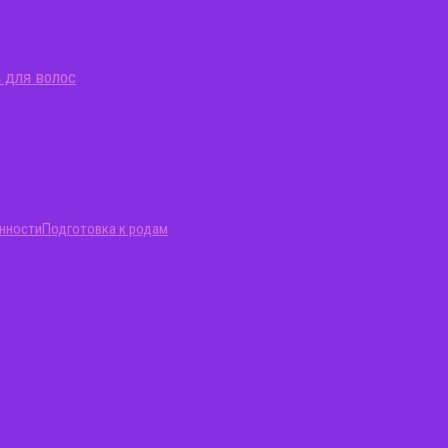
 для волос
нности
Подготовка к родам