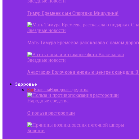
Звездные новости
Тимур Еремеев сын Спартака Мишулина!
Звездные новости
Мать Тимура Еремеева рассказала о самом доро
Звездные новости
Анастасия Волочкова вновь в центре скандала: 
Здоровье
Все
Болезни
Народные средства
Народные средства
О пользе расторопши
Болезни