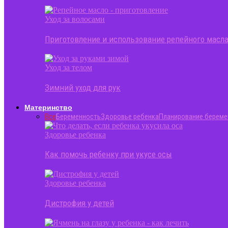
Уход за волосами
Приготовление и использование репейного масла
Уход за телом
Зимний уход для рук
Материнство
Все
Беременность
Здоровье ребенка
Планирование береме
Здоровье ребенка
Как помочь ребенку при укусе осы
Здоровье ребенка
Дистрофия у детей