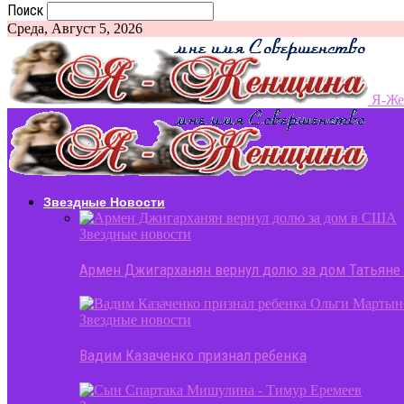
Поиск
Среда, Август 5, 2026
Я-Ж
Звездные Новости
Звездные новости
Армен Джигарханян вернул долю за дом Татьяне
Звездные новости
Вадим Казаченко признал ребенка