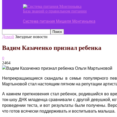
База знаний о правильном питании
Система питания Мишеля Монтиньяка
Домой
Звездные новости
Вадим Казаченко признал ребенка
0
2464
Непрекращающиеся скандалы в семье популярного певца
Мартыновой стал настоящим пятном на репутации артиста
А камнем преткновения стал ребенок, родившийся во врем
ток-шоу ДНК младенца сравнивали с другой девушкой, кот
проведении теста, и вот результаты были получены. Веро
что готов всячески поддерживать и воспитывать малыша.