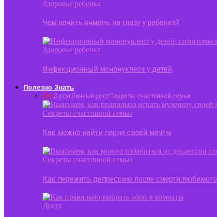
Здоровье ребенка
Чем лечить ячмень на глазу у ребенка?
Здоровье ребенка
Инфекционный мононуклеоз у детей
Полезно Знать
Все
Досуг
Личный рост
Секреты счастливой семьи
Секреты счастливой семьи
Как можно найти парня своей мечты
Секреты счастливой семьи
Как пережить депрессию после смерти любимог
Досуг