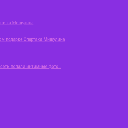
гом подарке Спартака Мишулина
В сеть попали интимные фото…