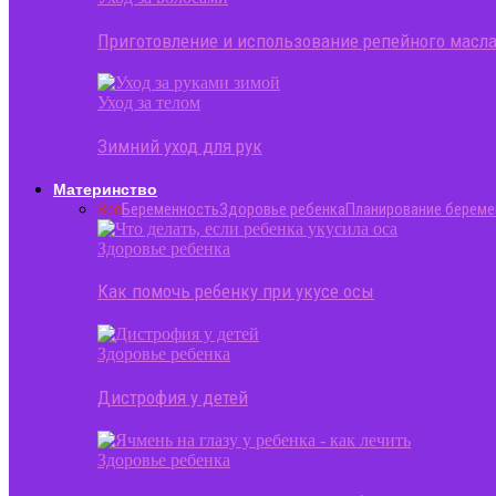
Приготовление и использование репейного масла
Уход за телом
Зимний уход для рук
Материнство
Все
Беременность
Здоровье ребенка
Планирование береме
Здоровье ребенка
Как помочь ребенку при укусе осы
Здоровье ребенка
Дистрофия у детей
Здоровье ребенка