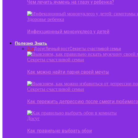
Чем лечить ячмень на глазу у ребенка?
Здоровье ребенка
Инфекционный мононуклеоз у детей
Полезно Знать
Все
Досуг
Личный рост
Секреты счастливой семьи
Секреты счастливой семьи
Как можно найти парня своей мечты
Секреты счастливой семьи
Как пережить депрессию после смерти любимог
Досуг
Как правильно выбрать обои