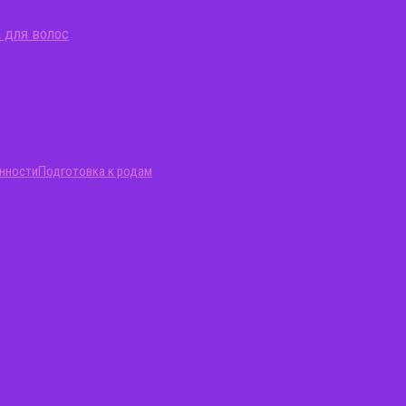
 для волос
нности
Подготовка к родам