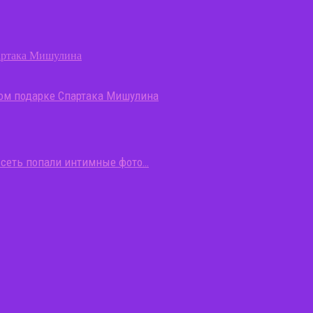
гом подарке Спартака Мишулина
В сеть попали интимные фото…