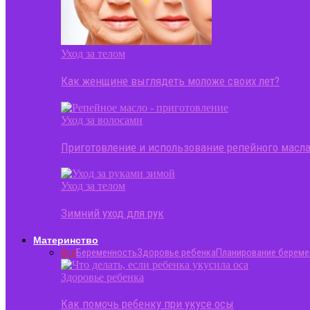
Уход за телом
Как женщине выглядеть моложе своих лет?
Уход за волосами
Приготовление и использование репейного масла
Уход за телом
Зимний уход для рук
Материнство
Все
Беременность
Здоровье ребенка
Планирование береме
Здоровье ребенка
Как помочь ребенку при укусе осы