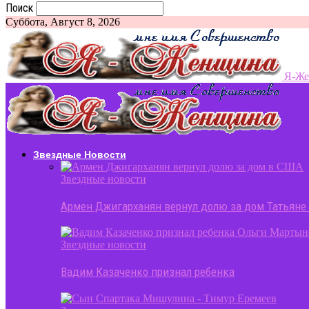
Поиск
Суббота, Август 8, 2026
Я-Ж
Звездные Новости
Звездные новости
Армен Джигарханян вернул долю за дом Татьяне
Звездные новости
Вадим Казаченко признал ребенка