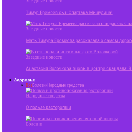
Звездные новости
Тимур Еремеев сын Спартака Мишулина!
Звездные новости
Мать Тимура Еремеева рассказала о самом доро
Звездные новости
Анастасия Волочкова вновь в центре скандала: 
Здоровье
Все
Болезни
Народные средства
Народные средства
О пользе расторопши
Болезни