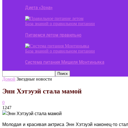
Диета «Зона»
База знаний о правильном питании
Питаемся летом правильно
База знаний о правильном питании
Система питания Мишеля Монтиньяка
Домой
Звездные новости
Энн Хэтэуэй стала мамой
0
1247
Молодая и красивая актриса Энн Хэтэуэй наконец-то стала