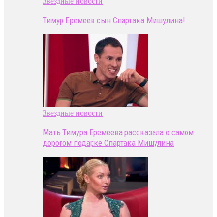
Звездные новости
Тимур Еремеев сын Спартака Мишулина!
Звездные новости
Мать Тимура Еремеева рассказала о самом
дорогом подарке Спартака Мишулина