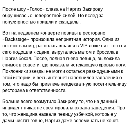
После шоу «Голос» слава на Наргиз Закирову
обрушилась с невероятной силой. Но вслед за
популярностью пришли и скандалы.
Вот на недавнем концерте певицы в ресторане
«Backstage» произошла неприятная история. Одна из
посетительниц, располагавшаяся в VIP ложе ни с того ни
сего подошла к сцене, выругалась матом и бросила в
Наргиз бокал. После, полная гнева певица, выложила
снимок в соцсети, где показала истекающую кровью ногу.
Поклонники звезды не могли остаться равнодушными к
этой истории, и весь интернет наполнился заявления о
том, что надо бы привлечь неадекватную посетительницу
ресторана к ответственности.
Больше всего возмутило Закирову то, что на данный
инцидент никак не среагировала охрана заведения. Про
то, что женщина назвала певицу узбечкой, которые у
дамы чистят говно, Наргиз даже вспоминать не хочет.