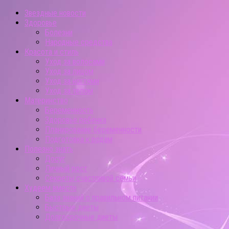
Звездные новости
Здоровье
Болезни
Народные средства
Красота и стиль
Уход за волосами
Уход за лицом
Уход за ногтями
Уход за телом
Материнство
Беременность
Здоровье ребенка
Планирование беременности
Подготовка к родам
Полезно знать
Досуг
Личный рост
Секреты счастливой семьи
Худеем вместе
База знаний о правильном питании
Быстрые диеты
Долгосрочные диеты