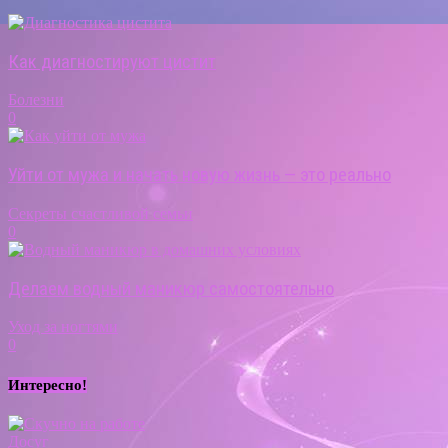
Как диагностируют цистит
Болезни
0
Уйти от мужа и начать новую жизнь — это реально
Секреты счастливой семьи
0
Делаем водный маникюр самостоятельно
Уход за ногтями
0
Интересно!
Досуг