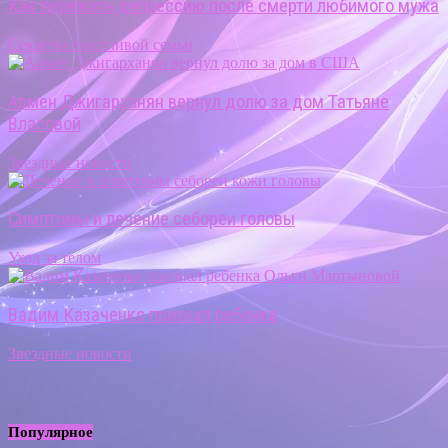
Как пережить депрессию после смерти любимого мужа
Секреты счастливой семьи
Армен Джигарханян вернул долю за дом Татьяне
Власовой
Звездные новости
Симптомы и лечение себореи головы
Уход за телом
Вадим Казаченко признал ребенка
Звездные новости
Популярное