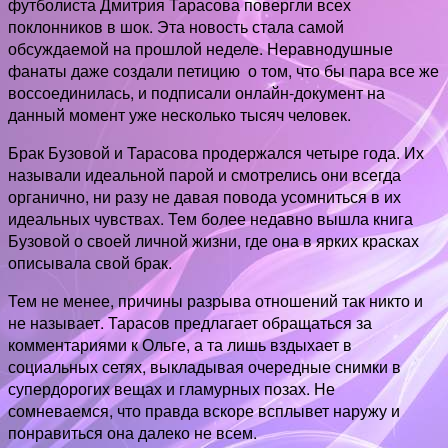
футболиста Дмитрия Тарасова повергли всех
поклонников в шок. Эта новость стала самой
обсуждаемой на прошлой неделе. Неравнодушные
фанаты даже создали петицию о том, что бы пара все же
воссоединилась, и подписали онлайн-документ на
данный момент уже несколько тысяч человек.
Брак Бузовой и Тарасова продержался четыре года. Их
называли идеальной парой и смотрелись они всегда
органично, ни разу не давая повода усомниться в их
идеальных чувствах. Тем более недавно вышла книга
Бузовой о своей личной жизни, где она в ярких красках
описывала свой брак.
Тем не менее, причины разрыва отношений так никто и
не называет. Тарасов предлагает обращаться за
комментариями к Ольге, а та лишь вздыхает в
социальных сетях, выкладывая очередные снимки в
супердорогих вещах и гламурных позах. Не
сомневаемся, что правда вскоре всплывет наружу и
понравиться она далеко не всем.