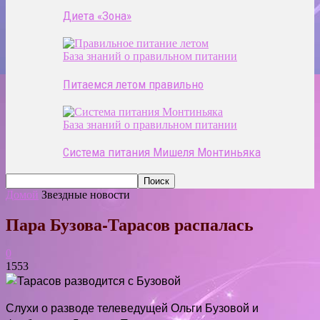
Диета «Зона»
База знаний о правильном питании
Питаемся летом правильно
База знаний о правильном питании
Система питания Мишеля Монтиньяка
Домой
Звездные новости
Пара Бузова-Тарасов распалась
0
1553
Слухи о разводе телеведущей Ольги Бузовой и