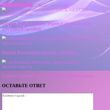
СХОЖИЕ СТАТЬИ
БОЛЬШЕ ОТ АВТОРА
Звездные новости
Армен Джигарханян вернул долю за дом
Татьяне Власовой
Звездные новости
Вадим Казаченко признал ребенка
Звездные новости
Тимур Еремеев сын Спартака Мишулина!
ОСТАВЬТЕ ОТВЕТ