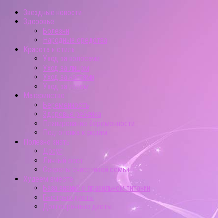
Звездные новости
Здоровье
Болезни
Народные средства
Красота и стиль
Уход за волосами
Уход за лицом
Уход за ногтями
Уход за телом
Материнство
Беременность
Здоровье ребенка
Планирование беременности
Подготовка к родам
Полезно знать
Досуг
Личный рост
Секреты счастливой семьи
Худеем вместе
База знаний о правильном питании
Быстрые диеты
Долгосрочные диеты