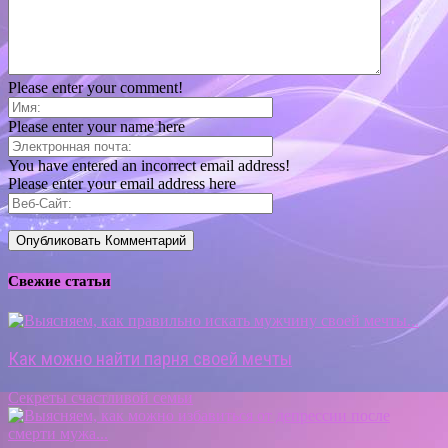
Please enter your comment!
Please enter your name here
You have entered an incorrect email address!
Please enter your email address here
Свежие статьи
Как можно найти парня своей мечты
Секреты счастливой семьи