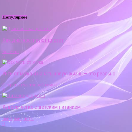
Популярное
Как диагностируют цистит
Болезни
0
Уйти от мужа и начать новую жизнь — это реально
Секреты счастливой семьи
0
Худеем легко с детским питанием
Быстрые диеты
0