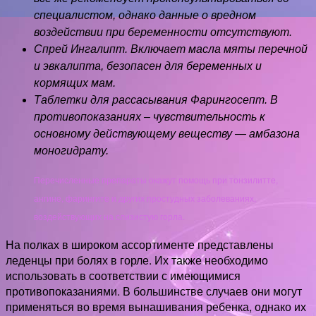
специалистом, однако данные о вредном
воздействии при беременности отсутствуют.
Спрей Ингалипт. Включает масла мяты перечной
и эвкалипта, безопасен для беременных и
кормящих мам.
Таблетки для рассасывания Фарингосепт. В
противопоказаниях – чувствительность к
основному действующему веществу — амбазона
моногидрату.
Перечисленные препараты окажут помощь при тонзилитте,
ангине, фарингите и других простудных заболеваниях,
воздействующих на слизистую горла.
На полках в широком ассортименте представлены
леденцы при болях в горле. Их также необходимо
использовать в соответствии с имеющимися
противопоказаниями. В большинстве случаев они могут
применяться во время вынашивания ребенка, однако их