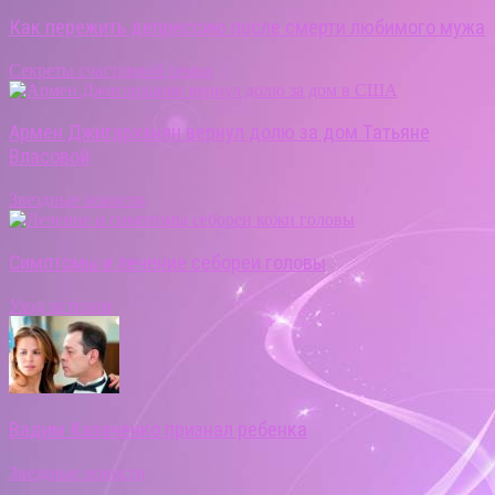
Как пережить депрессию после смерти любимого мужа
Секреты счастливой семьи
Армен Джигарханян вернул долю за дом Татьяне
Власовой
Звездные новости
Симптомы и лечение себореи головы
Уход за телом
Вадим Казаченко признал ребенка
Звездные новости