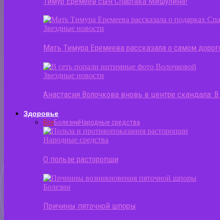
Тимур Еремеев сын Спартака Мишулина!
Звездные новости
Мать Тимура Еремеева рассказала о самом доро
Звездные новости
Анастасия Волочкова вновь в центре скандала: 
Здоровье
Все
Болезни
Народные средства
Народные средства
О пользе расторопши
Болезни
Причины пяточной шпоры