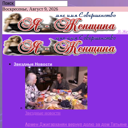
Поиск
Воскресенье, Август 9, 2026
Я-Ж
Звездные Новости
Звездные новости
Армен Джигарханян вернул долю за дом Татьяне