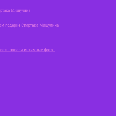
гом подарке Спартака Мишулина
В сеть попали интимные фото…