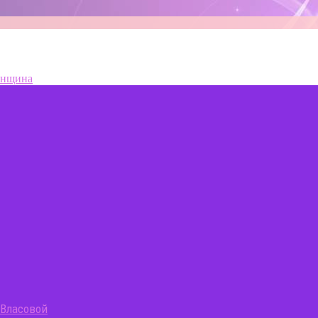
енщина
 Власовой