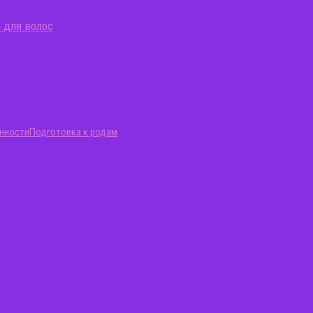
 для волос
нности
Подготовка к родам