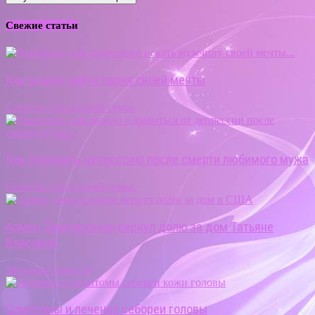
Свежие статьи
Как можно найти парня своей мечты
Секреты счастливой семьи
Как пережить депрессию после смерти любимого мужа
Секреты счастливой семьи
Армен Джигарханян вернул долю за дом Татьяне
Власовой
Звездные новости
Симптомы и лечение себореи головы