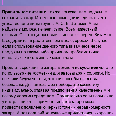
Правильное питание
, так же поможет вам подольше
сохранить загар. Известные помощники сдержать его
угасание витамины группы А, С, E. Витамин А вы
найдете в молоке, печени, сыре. Всем известный
витамин С – это цитрусовые, шиповник, перец. Витамин
Е содержится в растительном масле, орехах. В случае
если использование данного типа витаминов через
продукты по каким-либо причинам проблематично
используйте витаминные комплексы.
Продлить срок жизни загара можно и
искусственно
. Это
использование косметики для
автозагара и солярия. Но
все-таки будем честны, что эти способы не всегда
безопасны. Для автозагара подбирайте косметику
индивидуально, отдавая предпочтения качественным и
потому дорогим средствам. Помните, что если поры лица
у вас расширены, применение автозагара может
привести к появлению черных точек и неравномерности
загара. А вот солярий конечно же придаст очень хороший