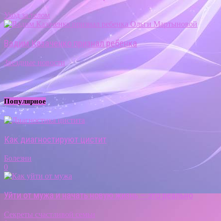
Уход за телом
Вадим Казаченко признал ребенка
Звездные новости
Популярное
Как диагностируют цистит
Болезни
0
Уйти от мужа и начать новую жизнь — это реально
Секреты счастливой семьи