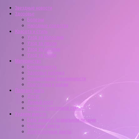
Звездные новости
Здоровье
Болезни
Народные средства
Красота и стиль
Уход за волосами
Уход за лицом
Уход за ногтями
Уход за телом
Материнство
Беременность
Здоровье ребенка
Планирование беременности
Подготовка к родам
Полезно знать
Досуг
Личный рост
Секреты счастливой семьи
Худеем вместе
База знаний о правильном питании
Быстрые диеты
Долгосрочные диеты