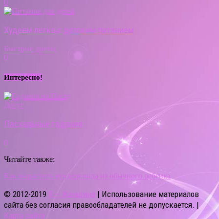
0
Худеем легко с детским питанием
Быстрые диеты
0
Интересно!
Досуг
Пасхальные гадания
0
Читайте также:
Как вырастить вундеркинда из обычного ребенка
© 2012-2019
Я — Женщина
| Использование материалов
сайта без согласия правообладателей не допускается. |
Карта сайта