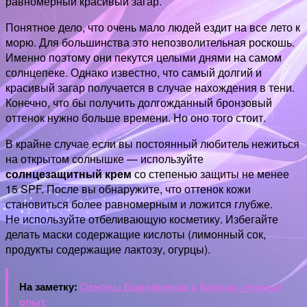
равномерный красивый загар.
Понятное дело, что очень мало людей ездит на все лето к
морю. Для большинства это непозволительная роскошь.
Именно поэтому они пекутся целыми днями на самом
солнцепеке. Однако известно, что самый долгий и
красивый загар получается в случае нахождения в тени.
Конечно, что бы получить долгожданный бронзовый
оттенок нужно больше времени. Но оно того стоит.
В крайне случае если вы постоянный любитель нежиться
на открытом солнышке — используйте
солнцезащитный крем
со степенью защиты не менее
15 SPF. После вы обнаружите, что оттенок кожи
становиться более равномерным и ложится глубже.
Не используйте отбеливающую косметику. Избегайте
делать маски содержащие кислоты (лимонный сок,
продукты содержащие лактозу, огурцы).
На заметку:
Основы Бодифлекса с Корпан: личный
опыт