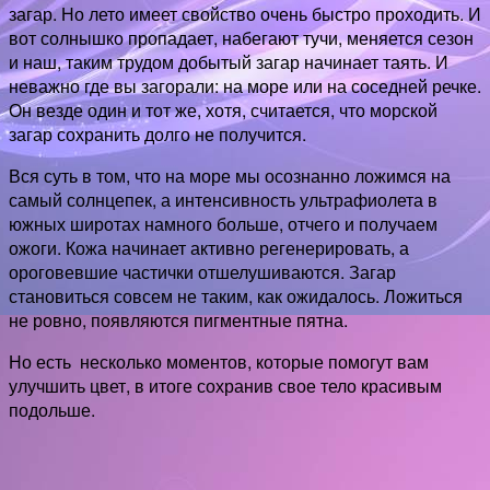
загар. Но лето имеет свойство очень быстро проходить. И
вот солнышко пропадает, набегают тучи, меняется сезон
и наш, таким трудом добытый загар начинает таять. И
неважно где вы загорали: на море или на соседней речке.
Он везде один и тот же, хотя, считается, что морской
загар сохранить долго не получится.
Вся суть в том, что на море мы осознанно ложимся на
самый солнцепек, а интенсивность ультрафиолета в
южных широтах намного больше, отчего и получаем
ожоги. Кожа начинает активно регенерировать, а
ороговевшие частички отшелушиваются. Загар
становиться совсем не таким, как ожидалось. Ложиться
не ровно, появляются пигментные пятна.
Но есть несколько моментов, которые помогут вам
улучшить цвет, в итоге сохранив свое тело красивым
подольше.