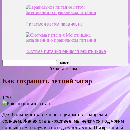
База знаний о правильном питании
Питаемся летом правильно
База знаний о правильном питании
Система питания Мишеля Монтиньяка
Домой
Красота и стиль
Уход за телом
Как сохранить летний загар
0
1755
Для большинства лето ассоциируется с морем и
солнцем. Желая стать красивее, мы нежимся под ярким
солнышком, получая свою дозу витамина D и красивый