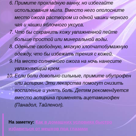
Примите прохладную ванну, но избегайте
использования мыла. Вместо него ополосните
место ожога раствором из одной чашки черного
чая и чашки яблочного уксуса.
Что бы сохранить кожу увлажненной пейте
больше простой или минеральной воды.
Оденьте свободную, мягкую хлопчатобумажную
одежду, что бы избежать трения с кожей.
На место солнечного ожога на ночь нанесите
увлажняющий крем.
Если боли довольно сильные, примите ибупрофен
или аспирин. Эти лекарства помогут снизить
воспаление и унять боль. Детям рекомендуется
вместо аспирина применять ацетаминофен
(Панадол, Тайленол).
На заметку:
Как в домашних условиях быстро
избавиться от мешков под глазами