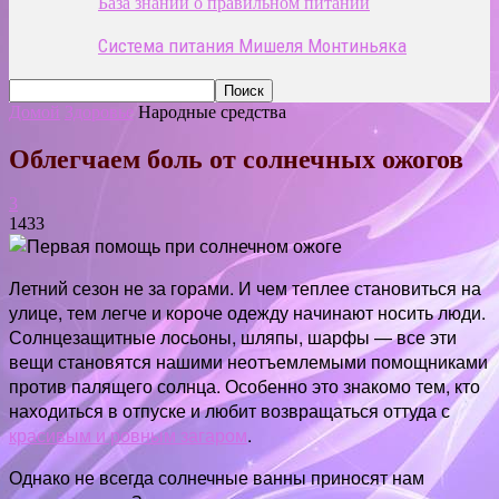
База знаний о правильном питании
Система питания Мишеля Монтиньяка
Домой
Здоровье
Народные средства
Облегчаем боль от солнечных ожогов
3
1433
Летний сезон не за горами. И чем теплее становиться на
улице, тем легче и короче одежду начинают носить люди.
Солнцезащитные лосьоны, шляпы, шарфы — все эти
вещи становятся нашими неотъемлемыми помощниками
против палящего солнца. Особенно это знакомо тем, кто
находиться в отпуске и любит возвращаться оттуда с
красивым и ровным загаром
.
Однако не всегда солнечные ва
нны приносят нам