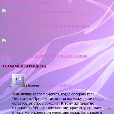
О пользе расторопши
Народные средства
Лечение кашля у взрослых народными
средствами
Народные средства
Лечение жирной себореи кожи головы
3 КОММЕНТАРИЯ(-ЕВ)
Полина
22.07.2014 at 22:56
Мне лучше всего помогает, когда обгораю гель
Лиоксазин. При ожогах всегда им мажу, даже следа не
остается, быстро проходит! К тому же приятно
охлаждает) Убирает воспаление, красноту, снимает боль,
к тому же ускоряет регенерацию кожи.Хотя такое и