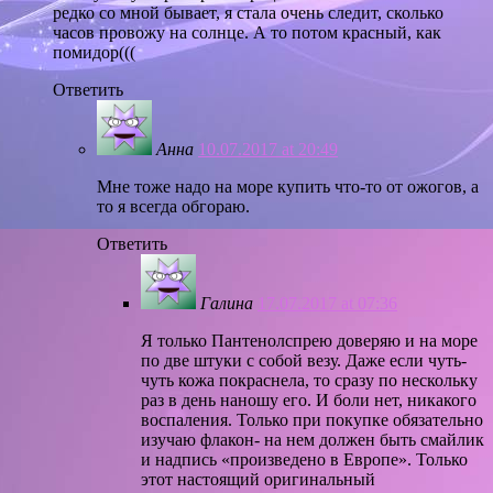
редко со мной бывает, я стала очень следит, сколько
часов провожу на солнце. А то потом красный, как
помидор(((
Ответить
Анна
10.07.2017 at 20:49
Мне тоже надо на море купить что-то от ожогов, а
то я всегда обгораю.
Ответить
Галина
17.07.2017 at 07:36
Я только Пантенолспрею доверяю и на море
по две штуки с собой везу. Даже если чуть-
чуть кожа покраснела, то сразу по нескольку
раз в день наношу его. И боли нет, никакого
воспаления. Только при покупке обязательно
изучаю флакон- на нем должен быть смайлик
и надпись «произведено в Европе». Только
этот настоящий оригинальный