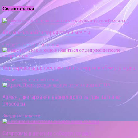
Свежие статьи
Как можно найти парня своей мечты
Секреты счастливой семьи
Как пережить депрессию после смерти любимого мужа
Секреты счастливой семьи
Армен Джигарханян вернул долю за дом Татьяне
Власовой
Звездные новости
Симптомы и лечение себореи головы