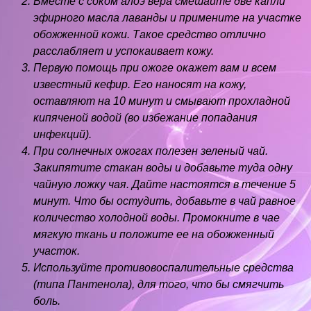
Вместе с соком алоэ вера смешайте две капли
эфирного масла лаванды и примените на участке
обожженной кожи. Такое средство отлично
расслабляет и успокаивает кожу.
Первую помощь при ожоге окажет вам и всем
известный кефир. Его наносят на кожу,
оставляют на 10 минут и смывают прохладной
кипяченой водой (во избежание попадания
инфекций).
При солнечных ожогах полезен зеленый чай.
Закипятите стакан воды и добавьте туда одну
чайную ложку чая. Дайте настоятся в течение 5
минут. Что бы остудить, добавьте в чай равное
количество холодной воды. Промокните в чае
мягкую ткань и положите ее на обожженный
участок.
Используйте противовоспалительные средства
(типа Пантенола), для того, что бы смягчить
боль.