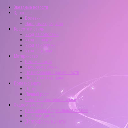
Звездные новости
Здоровье
Болезни
Народные средства
Красота и стиль
Уход за волосами
Уход за лицом
Уход за ногтями
Уход за телом
Материнство
Беременность
Здоровье ребенка
Планирование беременности
Подготовка к родам
Полезно знать
Досуг
Личный рост
Секреты счастливой семьи
Худеем вместе
База знаний о правильном питании
Быстрые диеты
Долгосрочные диеты