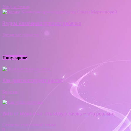
Уход за телом
Вадим Казаченко признал ребенка
Звездные новости
Популярное
Как диагностируют цистит
Болезни
0
Уйти от мужа и начать новую жизнь — это реально
Секреты счастливой семьи
0