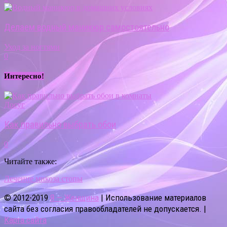
Делаем водный маникюр самостоятельно
Уход за ногтями
0
Интересно!
Досуг
Как правильно выбрать обои
0
Читайте также:
Лечение микоза стопы
© 2012-2019
Я — Женщина
| Использование материалов
сайта без согласия правообладателей не допускается. |
Карта сайта