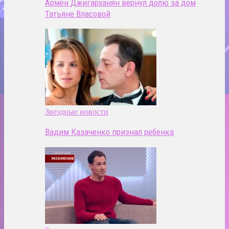
Армен Джигарханян вернул долю за дом
Татьяне Власовой
Звездные новости
Вадим Казаченко признал ребенка