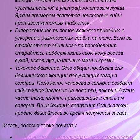
которые делают кожу пациента слишком
чувствительной к ультрафиолетовым лучам.
Ярким примером являются некоторые виды
противозачаточных таблеток.
Гиперактивность потовых желез приводит к
ускорению размножения грибка на теле. Если вы
страдаете от обильного потоотделения,
старайтесь поддерживать свою кожу всегда
сухой, используя различные мази и кремы.
Точечное давление. Это общая проблема для
большинства женщин получающих загар в
солярии. Положение человека в солярии создает
избыточное давление на лопатки, локти и другие
части тела, плотно прилегающие к стенкам
солярия. Во избежание появления белых пятен,
просто двигайтесь во время получения загара.
Кстати, полезно также почитать:
Быстрый загар с использованием косметических