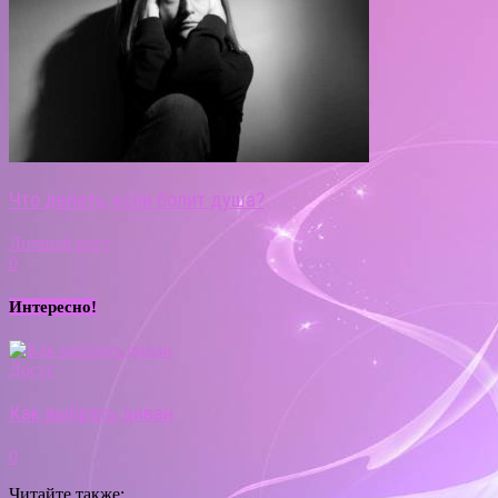
Что делать, если болит душа?
Личный рост
0
Интересно!
Досуг
Как выбрать диван
0
Читайте также: