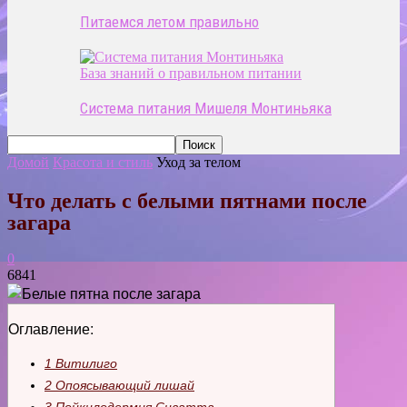
Питаемся летом правильно
База знаний о правильном питании
Система питания Мишеля Монтиньяка
Домой
Красота и стиль
Уход за телом
Что делать с белыми пятнами после
загара
0
6841
Оглавление:
1
Витилиго
2
Опоясывающий лишай