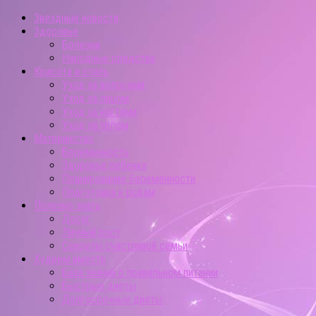
Звездные новости
Здоровье
Болезни
Народные средства
Красота и стиль
Уход за волосами
Уход за лицом
Уход за ногтями
Уход за телом
Материнство
Беременность
Здоровье ребенка
Планирование беременности
Подготовка к родам
Полезно знать
Досуг
Личный рост
Секреты счастливой семьи
Худеем вместе
База знаний о правильном питании
Быстрые диеты
Долгосрочные диеты